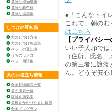
危険な植物繊維
危険な着色料
危険な添加物
●「こんなトイ
これで、朝のむ
しつけの豆知識
はこちら
犬のしつけ方法
【プライバシー
犬のしつけ相談集
いい子犬.jp
ペットの豆知識
（住所、氏名、
うちのワンコ
ペット用語集
の第三者に譲渡
ん。どうぞ安心
犬のお役立ち情報
全国動物病院一覧
犬の病気一覧
症状別病気学
犬種別かかりやすい病気
全国ドッグラン