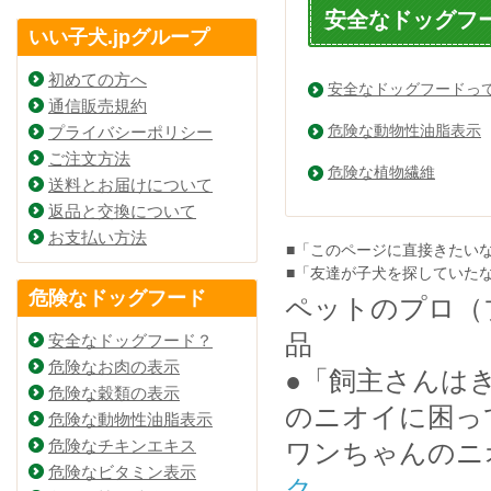
安全なドッグフ
いい子犬.jpグループ
初めての方へ
安全なドッグフードっ
通信販売規約
危険な動物性油脂表示
プライバシーポリシー
ご注文方法
危険な植物繊維
送料とお届けについて
返品と交換について
お支払い方法
■「このページに直接きたい
■「友達が子犬を探していた
危険なドッグフード
ペットのプロ（
品
安全なドッグフード？
危険なお肉の表示
●「飼主さんは
危険な穀類の表示
のニオイに困っ
危険な動物性油脂表示
危険なチキンエキス
ワンちゃんのニ
危険なビタミン表示
ク