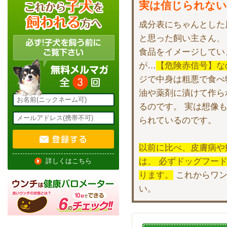
実は信じられない
成分表にちゃんとした
と思った飼い主さん、
食品をイメージしてい
が…
【危険赤信号】な
ジで中身は粗悪で食べ
油や薬剤に漬けて作ら
るのです。 実は想像
られているのです。
以前に比べ、皮膚病や
は、 必ずドッグフー
詳しくはこちら
ります。
これからワン
い。