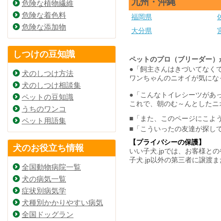
九州・沖縄
危険な植物繊維
危険な着色料
福岡県
危険な添加物
大分県
しつけの豆知識
ペットのプロ（ブリーダー）
●「飼主さんはきづいてなく
犬のしつけ方法
ワンちゃんのニオイが気にな
犬のしつけ相談集
●「こんなトイレシーツがあ
ペットの豆知識
これで、朝のむ～んとしたニ
うちのワンコ
■「また、このページにこよ
ペット用語集
■「こういったの友達が探し
【プライバシーの保護】
犬のお役立ち情報
いい子犬.jpでは、お客様
子犬.jp以外の第三者に譲
全国動物病院一覧
犬の病気一覧
症状別病気学
犬種別かかりやすい病気
全国ドッグラン