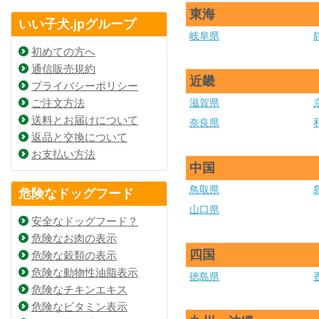
東海
いい子犬.jpグループ
岐阜県
初めての方へ
通信販売規約
近畿
プライバシーポリシー
ご注文方法
滋賀県
送料とお届けについて
奈良県
返品と交換について
お支払い方法
中国
鳥取県
危険なドッグフード
山口県
安全なドッグフード？
危険なお肉の表示
四国
危険な穀類の表示
危険な動物性油脂表示
徳島県
危険なチキンエキス
危険なビタミン表示