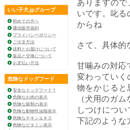
ありますので
いい子犬.jpグループ
。
いです
叱る
初めての方へ
からね
通信販売規約
プライバシーポリシー
ご注文方法
さて、具体的
送料とお届けについて
返品と交換について
お支払い方法
甘噛みの対応
変わっていく
危険なドッグフード
物をかじると
安全なドッグフード？
（犬用のガム
危険なお肉の表示
危険な穀類の表示
しつけについ
危険な動物性油脂表示
危険なチキンエキス
下記のような
危険なビタミン表示