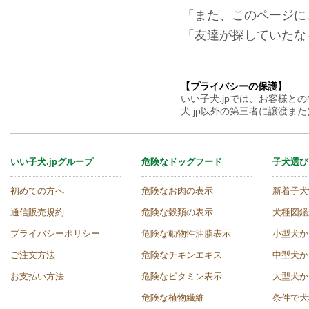
「また、このページに
「友達が探していたな
【プライバシーの保護】
いい子犬.jpでは、お客様
犬.jp以外の第三者に譲渡
いい子犬.jpグループ
危険なドッグフード
子犬選び
初めての方へ
危険なお肉の表示
新着子犬
通信販売規約
危険な穀類の表示
犬種図鑑
プライバシーポリシー
危険な動物性油脂表示
小型犬か
ご注文方法
危険なチキンエキス
中型犬か
お支払い方法
危険なビタミン表示
大型犬か
危険な植物繊維
条件で犬