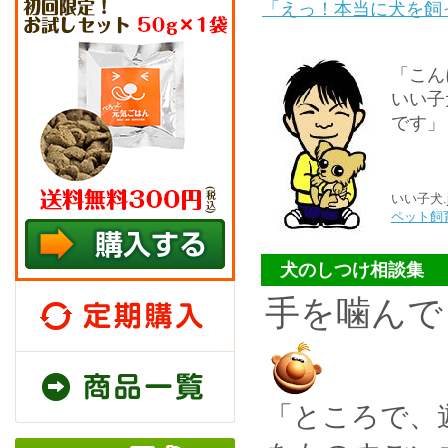
「えっ！本当に犬を飼
「こ
いい子
です」
いい子犬.j
ペット飼
犬のしつけ相談集
定期購入
手を噛んで
商品一覧
「
ところで、