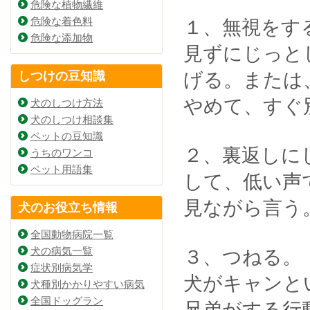
危険な植物繊維
危険な着色料
１、無視をす
危険な添加物
見ずにじっと
げる。または
しつけの豆知識
やめて、すぐ
犬のしつけ方法
犬のしつけ相談集
ペットの豆知識
２、裏返しに
うちのワンコ
ペット用語集
して、低い声
見ながら言う
犬のお役立ち情報
全国動物病院一覧
犬の病気一覧
３、つねる。
症状別病気学
犬がキャンと
犬種別かかりやすい病気
全国ドッグラン
兄弟がする行