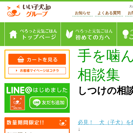
犬
お知らせ
よくある質問
お
トップページ
初めて
手を噛
相談集
しつけの相
必見！ 犬（子犬）を
↓