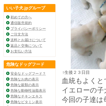
いい子犬.jpグループ
初めての方へ
通信販売規約
プライバシーポリシー
ご注文方法
送料とお届けについて
返品と交換について
お支払い方法
危険なドッグフード
↑生後２３日目
安全なドッグフード？
血統もよくと
危険なお肉の表示
危険な穀類の表示
イエローの子
危険な動物性油脂表示
危険なチキンエキス
今回の子達は
危険なビタミン表示