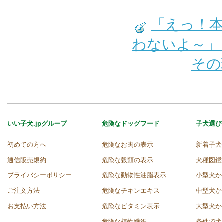
「えっ！
わないよ～
その
いい子犬.jpグループ
危険なドッグフード
子犬選び
初めての方へ
危険なお肉の表示
新着子犬
通信販売規約
危険な穀類の表示
犬種図鑑
プライバシーポリシー
危険な動物性油脂表示
小型犬か
ご注文方法
危険なチキンエキス
中型犬か
お支払い方法
危険なビタミン表示
大型犬か
危険な植物繊維
条件で犬