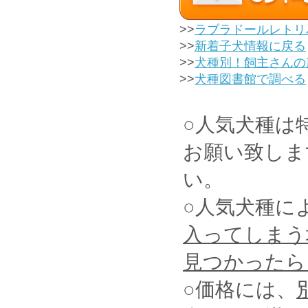
>>
ラブラドールレトリ
>>
新着子犬情報に戻る
>>
犬種別！飼主さんの
>>
犬種図書館で調べる
○人気犬種は
お願い致しま
い。
○人気犬種に
入ってしまう
見つかったら
○価格には、