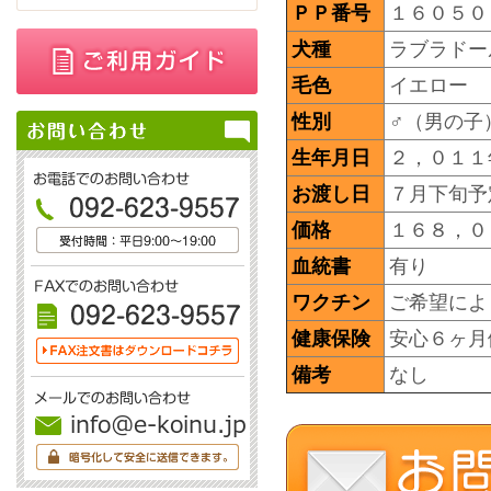
ＰＰ番号
１６０５０
犬種
ラブラドー
毛色
イエロー
性別
♂（男の子
生年月日
２，０１１
お渡し日
７月下旬予
価格
１６８，
血統書
有り
ワクチン
ご希望によ
健康保険
安心６ヶ月
備考
なし