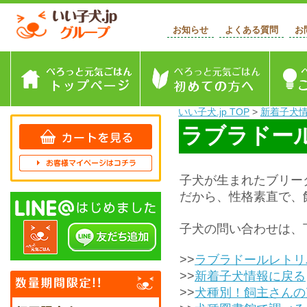
お知らせ
よくある質問
お
トップページ
初めて
いい子犬.jp TOP
>
新着子犬
ラブラドー
子犬が生まれたブリー
だから、性格素直で、
子犬の問い合わせは、
>>
ラブラドールレトリ
>>
新着子犬情報に戻る
>>
犬種別！飼主さんの