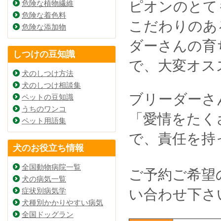
ピオンのとて
危険な植物繊維
危険な着色料
こだわりのあ
危険な添加物
ダーさんの育
しつけの豆知識
で、大変オス
犬のしつけ方法
犬のしつけ相談集
ブリーダーさ
ペットの豆知識
うちのワンコ
「愛情をたく
ペット用語集
で、責任を持
犬のお役立ち情報
全国動物病院一覧
ご予約ご希望
犬の病気一覧
症状別病気学
い合わせ下さ
犬種別かかりやすい病気
全国ドッグラン