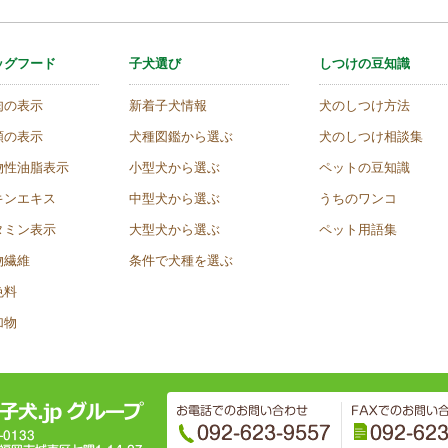
ッグフード
子犬選び
しつけの豆知識
肉の表示
新着子犬情報
犬のしつけ方法
類の表示
犬種図鑑から選ぶ
犬のしつけ相談集
物性油脂表示
小型犬から選ぶ
ペットの豆知識
キンエキス
中型犬から選ぶ
うちのワンコ
タミン表示
大型犬から選ぶ
ペット用語集
物繊維
条件で犬種を選ぶ
色料
加物