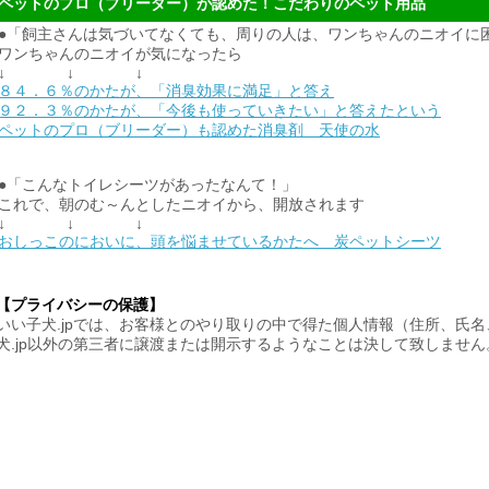
ペットのプロ（ブリーダー）が認めた！こだわりのペット用品
●「飼主さんは気づいてなくても、周りの人は、ワンちゃんのニオイに
ワンちゃんのニオイが気になったら
↓ ↓ ↓
８４．６％のかたが、「消臭効果に満足」と答え
９２．３％のかたが、「今後も使っていきたい」と答えたという
ペットのプロ（ブリーダー）も認めた消臭剤 天使の水
●「こんなトイレシーツがあったなんて！」
これで、朝のむ～んとしたニオイから、開放されます
↓ ↓ ↓
おしっこのにおいに、頭を悩ませているかたへ 炭ペットシーツ
【プライバシーの保護】
いい子犬.jpでは、お客様とのやり取りの中で得た個人情報（住所、氏
犬.jp以外の第三者に譲渡または開示するようなことは決して致しませ