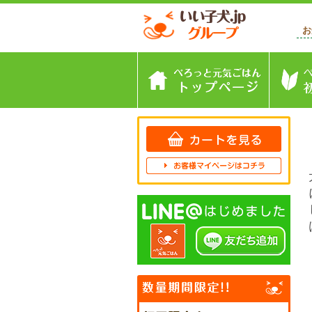
お
トップペ