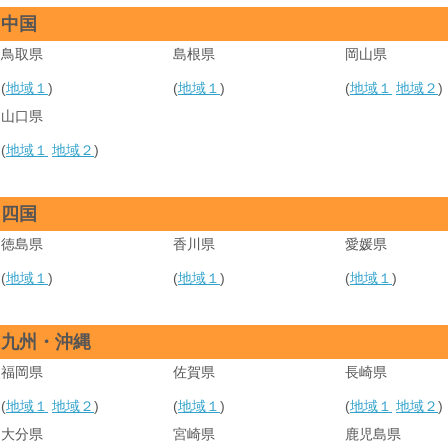
中国
鳥取県
島根県
岡山県
(
地域１
)
(
地域１
)
(
地域１
地域２
)
山口県
(
地域１
地域２
)
四国
徳島県
香川県
愛媛県
(
地域１
)
(
地域１
)
(
地域１
)
九州・沖縄
福岡県
佐賀県
長崎県
(
地域１
地域２
)
(
地域１
)
(
地域１
地域２
)
大分県
宮崎県
鹿児島県