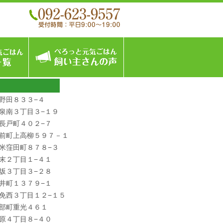
こんなフードです
ぺろっと元気ごはん商品一覧
飼い主さんの声
野田８３３−４
泉南３丁目３−１９
長戸町４０２−７
前町上高柳５９７－１
米窪田町８７８−３
末２丁目１−４１
坂３丁目３−２８
井町１３７９−１
免西３丁目１２−１５
部町重光４６１
原４丁目８−４０