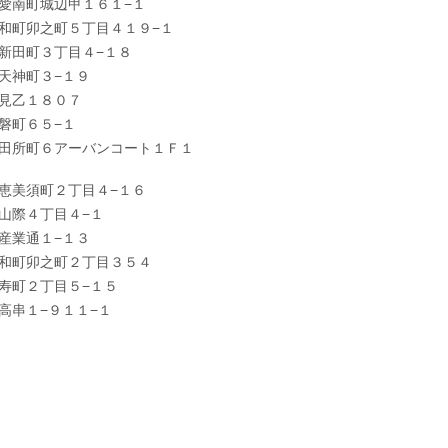
愛南町城辺甲１６１−１
和町卯之町５丁目４１９−１
新田町３丁目４−１８
天神町３−１９
見乙１８０７
磐町６５−１
田所町６アーバンコート１Ｆ１
恵美須町２丁目４−１６
山際４丁目４−１
産業通１−１３
和町卯之町２丁目３５４
寿町２丁目５−１５
高串１−９１１−１