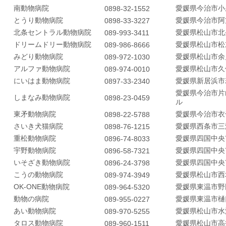
南動物病院
愛媛県今治市小
0898-32-1552
とうり動物病院
愛媛県今治市阿
0898-33-3227
北条セントラル動物病院
愛媛県松山市北
089-993-3411
ドリームドリー動物病院
愛媛県松山市松
089-986-8666
みどり動物病院
愛媛県松山市余
089-972-1030
アルファ動物病院
愛媛県松山市久
089-974-0010
にいはま動物病院
愛媛県新居浜市
0897-33-2340
愛媛県今治市片
しまなみ動物病院
0898-23-0459
ル
東矛動物病院
愛媛県今治市衣
0898-22-5788
さいき犬猫病院
愛媛県西条市三
0898-76-1215
重松動物病院
愛媛県四国中央
0896-74-8033
購入
宇野動物病院
愛媛県四国中央
0896-58-7321
いそざき動物病院
愛媛県四国中央
0896-24-3798
こうの動物病院
愛媛県松山市西
089-974-3949
一覧
OK-ONE動物病院
愛媛県東温市野
089-964-5320
動物の病院
愛媛県東温市樋口
089-955-0227
あい動物病院
愛媛県松山市水
089-970-5255
タロス動物病院
愛媛県松山市高
089-960-1511