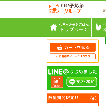
お
トップペ