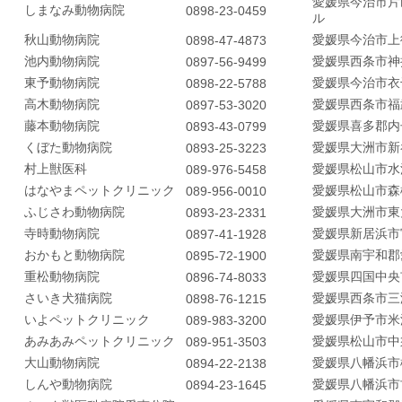
愛媛県今治市片
しまなみ動物病院
0898-23-0459
ル
秋山動物病院
愛媛県今治市上
0898-47-4873
池内動物病院
愛媛県西条市神
0897-56-9499
東予動物病院
愛媛県今治市衣
0898-22-5788
高木動物病院
愛媛県西条市福
0897-53-3020
藤本動物病院
愛媛県喜多郡内子町
0893-43-0799
くぼた動物病院
愛媛県大洲市新
0893-25-3223
村上獣医科
愛媛県松山市水
089-976-5458
はなやまペットクリニック
愛媛県松山市森
089-956-0010
ふじさわ動物病院
愛媛県大洲市東
0893-23-2331
寺時動物病院
愛媛県新居浜市
0897-41-1928
おかもと動物病院
愛媛県南宇和郡
0895-72-1900
重松動物病院
愛媛県四国中央
0896-74-8033
さいき犬猫病院
愛媛県西条市三
0898-76-1215
いよペットクリニック
愛媛県伊予市米
089-983-3200
あみあみペットクリニック
愛媛県松山市中
089-951-3503
大山動物病院
愛媛県八幡浜市
0894-22-2138
しんや動物病院
愛媛県八幡浜市
0894-23-1645