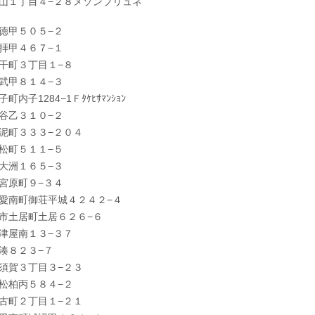
山１丁目４−２８メゾンブリュネ
徳甲５０５−２
拝甲４６７−１
干町３丁目１−８
武甲８１４−３
内子1284−1Ｆﾀｹﾋｻﾏﾝｼｮﾝ
谷乙３１０−２
泥町３３３−２０４
松町５１１−５
大洲１６５−３
宮原町９−３４
愛南町御荘平城４２４２−４
市土居町土居６２６−６
津屋南１３−３７
湊８２３−７
須賀３丁目３−２３
松柏丙５８４−２
古町２丁目１−２１