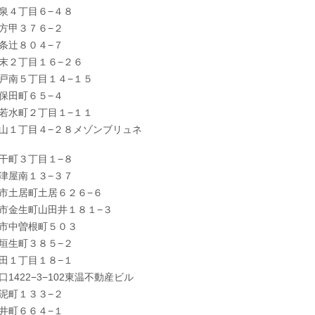
泉４丁目６−４８
方甲３７６−２
条辻８０４−７
末２丁目１６−２６
戸南５丁目１４−１５
保田町６５−４
若水町２丁目１−１１
山１丁目４−２８メゾンブリュネ
干町３丁目１−８
津屋南１３−３７
市土居町土居６２６−６
市金生町山田井１８１−３
市中曽根町５０３
垣生町３８５−２
田１丁目１８−１
1422−3−102東温不動産ビル
泥町１３３−２
井町６６４−１