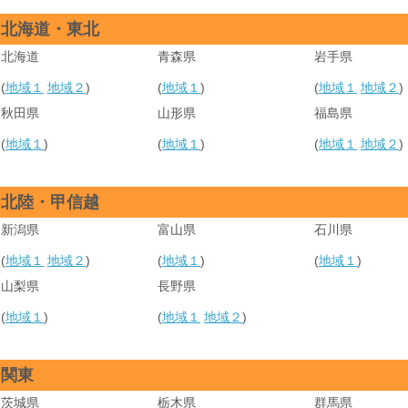
北海道・東北
北海道
青森県
岩手県
(
地域１
地域２
)
(
地域１
)
(
地域１
地域２
)
秋田県
山形県
福島県
(
地域１
)
(
地域１
)
(
地域１
地域２
)
北陸・甲信越
新潟県
富山県
石川県
(
地域１
地域２
)
(
地域１
)
(
地域１
)
山梨県
長野県
(
地域１
)
(
地域１
地域２
)
関東
茨城県
栃木県
群馬県