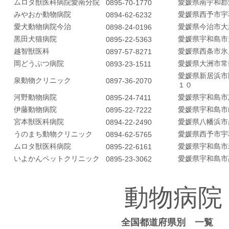
ムロタ獣医科病院愛南分院
愛媛県南宇和郡
0895-70-1770
みやおか動物病院
愛媛県西予市宇
0894-62-6232
愛犬動物病院今治
愛媛県今治市大
0898-24-0196
黒田犬猫病院
愛媛県宇和島市
0895-22-5363
越智獣医科
愛媛県西条市氷
0897-57-8271
岡どうぶつ病院
愛媛県大洲市常
0893-23-1511
愛媛県新居浜市
泉動物クリニック
0897-36-2070
１０
河野動物病院
愛媛県宇和島市
0895-24-7411
伊藤動物病院
愛媛県宇和島市
0895-22-7222
宮本獣医科病院
愛媛県八幡浜市
0894-22-2490
うのまち動物クリニック
愛媛県西予市宇
0894-62-5765
ムロタ獣医科病院
愛媛県宇和島市
0895-22-6161
いよかんペットクリニック
愛媛県宇和島市
0895-23-3062
動物病院
全国都道府県別 一覧