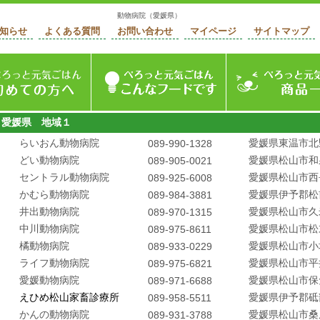
動物病院（愛媛県）
知らせ
よくある質問
お問い合わせ
マイページ
サイトマップ
ージ
初めての方へ
ぺろっと元気ごはん
愛媛県 地域１
らいおん動物病院
愛媛県東温市北
089-990-1328
どい動物病院
愛媛県松山市和
089-905-0021
セントラル動物病院
愛媛県松山市西
089-925-6008
かむら動物病院
愛媛県伊予郡松
089-984-3881
井出動物病院
愛媛県松山市久
089-970-1315
中川動物病院
愛媛県松山市松
089-975-8611
橘動物病院
愛媛県松山市小
089-933-0229
ライフ動物病院
愛媛県松山市平
089-975-6821
愛媛動物病院
愛媛県松山市保
089-971-6688
えひめ松山家畜診療所
愛媛県伊予郡砥
089-958-5511
かんの動物病院
愛媛県松山市桑
089-931-3788