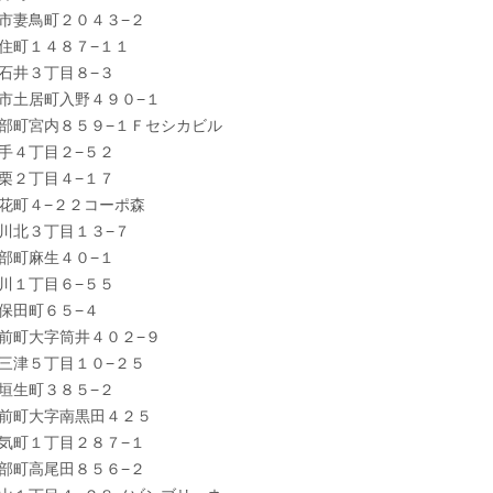
市妻鳥町２０４３−２
住町１４８７−１１
石井３丁目８−３
市土居町入野４９０−１
部町宮内８５９−１Ｆセシカビル
手４丁目２−５２
栗２丁目４−１７
花町４−２２コーポ森
川北３丁目１３−７
部町麻生４０−１
川１丁目６−５５
保田町６５−４
前町大字筒井４０２−９
三津５丁目１０−２５
垣生町３８５−２
前町大字南黒田４２５
気町１丁目２８７−１
部町高尾田８５６−２