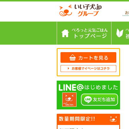
お
トップペ