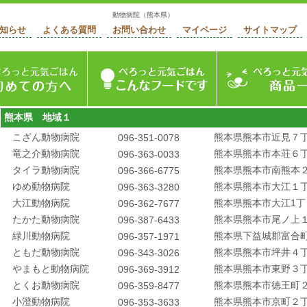
動物病院（熊本県）
知らせ
よくある質問
お問い合わせ
マイページ
サイトマップ
ージ
初めての方へ
ぺろっと元気ごはん
熊本県 地域１
こざん動物病院
熊本県熊本市近見７丁
096-351-0078
竜之介動物病院
熊本県熊本市本荘６
096-363-0033
タイラ動物病院
熊本県熊本市南熊本２
096-366-6775
ゆめ動物病院
熊本県熊本市大江１丁目2
096-363-3280
大江動物病院
熊本県熊本市大江1丁目
096-362-7677
たかた動物病院
熊本県熊本市尾ノ上
096-387-6433
緑川動物病院
熊本県下益城郡富合
096-357-1971
ともだ動物病院
熊本県熊本市坪井４
096-343-3026
やまもと動物病院
熊本県熊本市東野３丁
096-369-3912
とくお動物病院
熊本県熊本市徳王町２
096-359-8477
小澄動物病院
熊本県熊本市京町２丁
096-353-3633