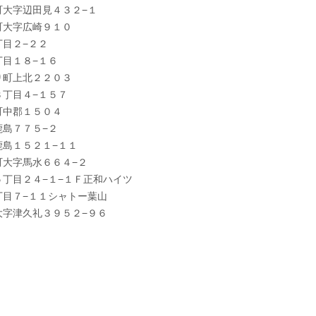
町大字辺田見４３２−１
町大字広崎９１０
目２−２２
丁目１８−１６
り町上北２２０３
３丁目４−１５７
町中郡１５０４
鹿島７７５−２
鹿島１５２１−１１
町大字馬水６６４−２
丁目２４−１−１Ｆ正和ハイツ
丁目７−１１シャトー葉山
大字津久礼３９５２−９６