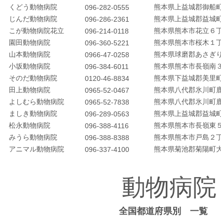
くどう動物病院
熊本県上益城郡御船
096-282-0555
じんだ動物病院
熊本県上益城郡益城
096-286-2361
こが動物病院花立
熊本県熊本市花立６丁
096-214-0118
園田動物病院
熊本県熊本市桜木１
096-360-5221
山本動物病院
熊本県球磨郡あさぎ
0966-47-0258
小坂動物病院
熊本県熊本市長嶺南
096-384-6011
そのだ動物病院
熊本県下益城郡美里
0120-46-8834
田上動物病院
熊本県八代郡氷川町
0965-52-0467
よしむら動物病院
熊本県八代郡氷川町
0965-52-7838
ましき動物病院
熊本県上益城郡益城
096-289-0563
松永動物病院
熊本県熊本市長嶺東５
096-388-4116
みうら動物病院
熊本県熊本市戸島２
096-388-8388
アニマル動物病院
熊本県菊池郡菊陽町
096-337-4100
動物病院
全国都道府県別 一覧