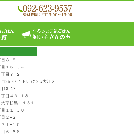
こんなフードです
ぺろっと元気ごはん商品一覧
飼い主さんの声
目８−８
丁目１６−３４
丁目７−２
5-47-１Ｆｳﾞｨｻ-ｼﾞｭ大江２
18−17
１丁目４３−１８
町大字杉島１１５１
丁目１１−３０
目２−２
７１−１０
目６−６８