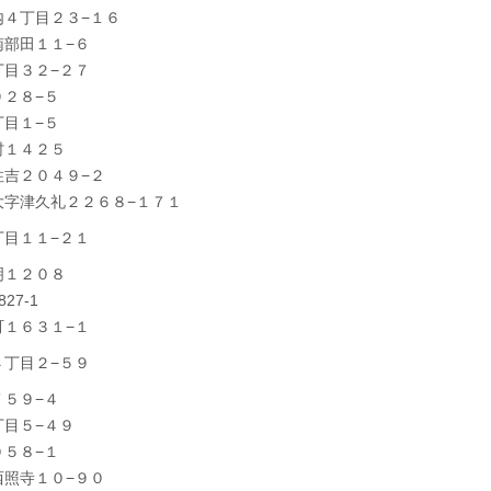
内４丁目２３−１６
南部田１１−６
丁目３２−２７
２８−５
目１−５
村１４２５
住吉２０４９−２
大字津久礼２２６８−１７１
丁目１１−２１
明１２０８
27-1
町１６３１−１
４丁目２−５９
５９−４
目５−４９
５８−１
西照寺１０−９０