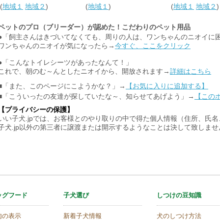
(
地域１
地域２
)
(
地域１
)
(
地域１
地域２
)
ペットのプロ（ブリーダー）が認めた！こだわりのペット用品
●「飼主さんはきづいてなくても、周りの人は、ワンちゃんのニオイに
ワンちゃんのニオイが気になったら→
今すぐ、ここをクリック
●「こんなトイレシーツがあったなんて！」
これで、朝のむ～んとしたニオイから、開放されます→
詳細はこちら
■「また、このページにこようかな？」→
【お気に入りに追加する】
■「こういったの友達が探していたな～、知らせてあげよう」→
【この
【プライバシーの保護】
いい子犬.jpでは、お客様とのやり取りの中で得た個人情報（住所、氏
子犬.jp以外の第三者に譲渡または開示するようなことは決して致しま
ッグフード
子犬選び
しつけの豆知識
肉の表示
新着子犬情報
犬のしつけ方法