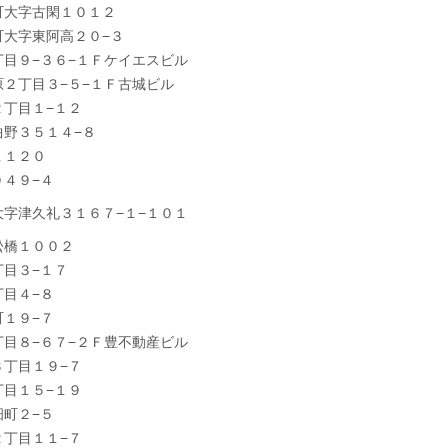
町大字古閑１０１２
町大字東阿高２０−３
目９−３６−１Ｆケイエスビル
２丁目３−５−１Ｆ古城ビル
２丁目１−１２
曲野３５１４−８
１１２０
４９−４
字津久礼３１６７−１−１０１
松橋１００２
目３−１７
目４−８
１９−７
目８−６７−２Ｆ豊不動産ビル
３丁目１９−７
丁目１５−１９
町２−５
２丁目１１−７