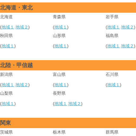
北海道・東北
北海道
青森県
岩手県
(
地域１
地域２
)
(
地域１
)
(
地域１
地域２
)
秋田県
山形県
福島県
(
地域１
)
(
地域１
)
(
地域１
地域２
)
北陸・甲信越
新潟県
富山県
石川県
(
地域１
地域２
)
(
地域１
)
(
地域１
)
山梨県
長野県
(
地域１
)
(
地域１
地域２
)
関東
茨城県
栃木県
群馬県