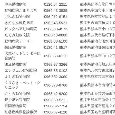
中央動物病院
熊本県熊本市龍田陳
0120-54-2211
動物病院たまとぽち
熊本県宇城市小川町
0964-43-3939
げんき動物病院
熊本県熊本市池田１
096-212-6151
きくなん動物病院
熊本県合志市須屋１９
096-345-5921
ビックベア動物病院
熊本県熊本市小山３丁
096-389-4573
たくみ動物病院
熊本県八代市鏡町下
0965-43-8000
動物病院デーリー
熊本県菊池市泗水町
0968-38-5100
菊陽動物病院
熊本県菊池郡菊陽町
0120-41-9517
名越ペットサンター総
熊本県熊本市白山２
096-363-0111
合病院
渡邊動物病院
熊本県菊池市旭志新
0968-37-3266
エンジェル動物病院
熊本県八代市古城町28
0965-35-0102
購入
よもぎ動物病院
熊本県熊本市四方寄
096-352-3060
くりさき・ペット・ク
熊本県熊本市出仲間
096-378-8768
リニック
一覧
さくら動物病院
熊本県山鹿市方保田７
0968-42-9200
錦戸獣医科病院
熊本県熊本市新外１丁
096-369-5211
月岡動物病院
熊本県荒尾市荒尾２０
0968-62-7754
細谷産業動物診療所
熊本県玉名市岱明町
0968-57-4128