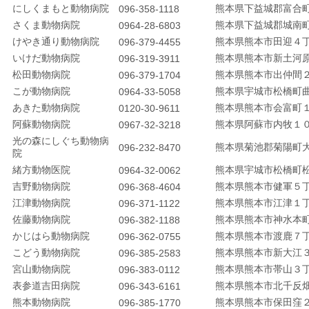
にしくまもと動物病院
熊本県下益城郡富合
096-358-1118
さくま動物病院
熊本県下益城郡城南
0964-28-6803
けやき通り動物病院
熊本県熊本市田迎４丁
096-379-4455
いけだ動物病院
熊本県熊本市新土河原
096-319-3911
松田動物病院
熊本県熊本市出仲間
096-379-1704
こが動物病院
熊本県宇城市松橋町
0964-33-5058
あきた動物病院
熊本県熊本市会富町
0120-30-9611
阿蘇動物病院
熊本県阿蘇市内牧１０
0967-32-3218
光の森にしぐち動物病
熊本県菊池郡菊陽町大
096-232-8470
院
緒方動物医院
熊本県宇城市松橋町
0964-32-0062
吉野動物病院
熊本県熊本市健軍５丁
096-368-4604
江津動物病院
熊本県熊本市江津１丁
096-371-1122
佐藤動物病院
熊本県熊本市神水本町
096-382-1188
かじはら動物病院
熊本県熊本市渡鹿７丁
096-362-0755
こどう動物病院
熊本県熊本市新大江
096-385-2583
宮山動物病院
熊本県熊本市帯山３
096-383-0112
表参道吉田病院
熊本県熊本市北千反畑
096-343-6161
熊本動物病院
熊本県熊本市保田窪
096-385-1770