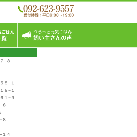
こんなフードです
ぺろっと元気ごはん商品一覧
飼い主さんの声
７−８
５５−１
１８−１
６１−９
−８
５
−８
−１４