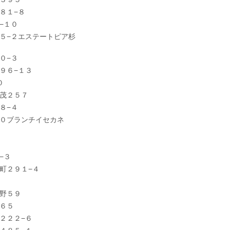
８１−８
−１０
５−２エステートピア杉
０−３
９６−１３
０
茂２５７
８−４
０ブランチイセカネ
−３
町２９１−４
野５９
６５
２２２−６