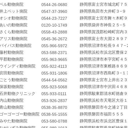
ベル動物病院
静岡県富士宮市城北町７５
0544-26-0680
井上ペット病院
静岡県島田市大井町３−９
0547-37-3960
オシオ動物病院
静岡県富士宮市舞々木町９
0544-23-7227
あいの動物病院
静岡県袋井市神長２５−５
0120-10-1749
さくら動物病院
静岡県賀茂郡松崎町宮内３
0558-43-2888
アリス動物病院
静岡県富士市大淵２８９７
0545-36-2672
バイパス動物病院
静岡県沼津市松長９４７−
055-966-5972
藤村動物病院
静岡県浜松市浜北区豊保２
053-588-2371
平郡動物病院
静岡県沼津市本字宮町４５
055-963-9665
ウインディ動物病院
静岡県沼津市東椎路８６９
055-922-4113
宮田動物病院
静岡県沼津市西島町３−１
055-931-1806
ごとう動物病院
静岡県富士宮市上井出２３
0544-54-0562
購入
保坂動物病院
静岡県沼津市中沢田４６８
055-923-5068
石井動物クリニック
静岡県駿東郡清水町徳倉９
055-933-0111
内山動物病院
静岡県浜松市天竜区大谷１
053-926-2837
一覧
青山動物病院
静岡県磐田市今之浦２丁目
0538-35-8870
ゴーゴーゴー動物病院
静岡県磐田市福田５５５
0538-55-1555
みやた動物病院
静岡県浜松市浜北区豊保１
053-580-0788
ながいずみ動物病院
静岡県駿東郡長泉町納米里