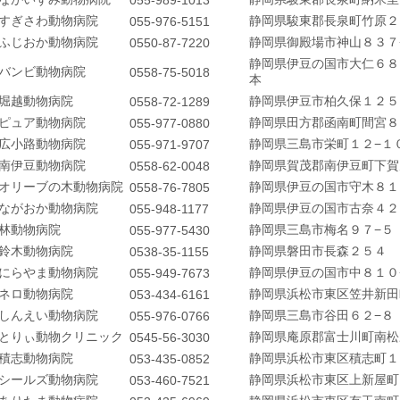
055-989-1013
すぎさわ動物病院
静岡県駿東郡長泉町竹原２
055-976-5151
ふじおか動物病院
静岡県御殿場市神山８３７
0550-87-7220
静岡県伊豆の国市大仁６８
バンビ動物病院
0558-75-5018
本
堀越動物病院
静岡県伊豆市柏久保１２５
0558-72-1289
ピュア動物病院
静岡県田方郡函南町間宮８
055-977-0880
広小路動物病院
静岡県三島市栄町１２−１
055-971-9707
南伊豆動物病院
静岡県賀茂郡南伊豆町下賀
0558-62-0048
オリーブの木動物病院
静岡県伊豆の国市守木８１
0558-76-7805
ながおか動物病院
静岡県伊豆の国市古奈４２
055-948-1177
林動物病院
静岡県三島市梅名９７−５
055-977-5430
鈴木動物病院
静岡県磐田市長森２５４
0538-35-1155
にらやま動物病院
静岡県伊豆の国市中８１０
055-949-7673
ネロ動物病院
静岡県浜松市東区笠井新田
053-434-6161
しんえい動物病院
静岡県三島市谷田６２−８
055-976-0766
とりぃ動物クリニック
静岡県庵原郡富士川町南松
0545-56-3030
積志動物病院
静岡県浜松市東区積志町１
053-435-0852
シールズ動物病院
静岡県浜松市東区上新屋町
053-460-7521