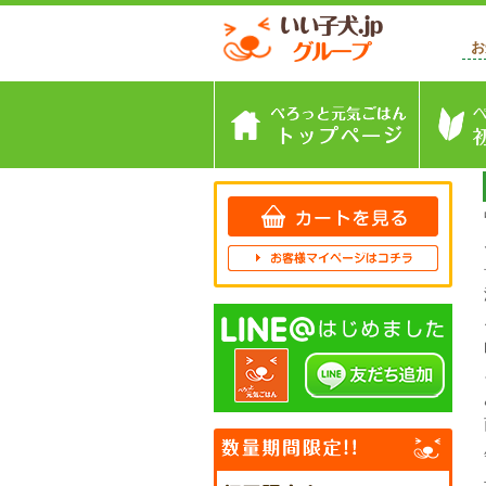
お
トップペ