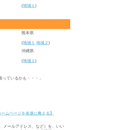
(
地域１
)
熊本県
(
地域１
地域２
)
沖縄県
(
地域１
)
困っているかも・・・」
ホームページを友達に教える】
名、メールアドレス、など）を、いい