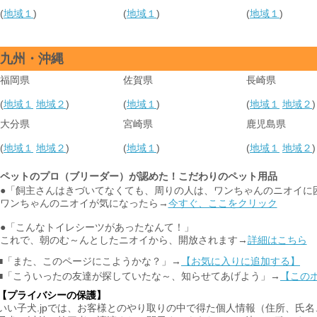
(
地域１
)
(
地域１
)
(
地域１
)
九州・沖縄
福岡県
佐賀県
長崎県
(
地域１
地域２
)
(
地域１
)
(
地域１
地域２
)
大分県
宮崎県
鹿児島県
(
地域１
地域２
)
(
地域１
)
(
地域１
地域２
)
ペットのプロ（ブリーダー）が認めた！こだわりのペット用品
●「飼主さんはきづいてなくても、周りの人は、ワンちゃんのニオイに
ワンちゃんのニオイが気になったら→
今すぐ、ここをクリック
●「こんなトイレシーツがあったなんて！」
これで、朝のむ～んとしたニオイから、開放されます→
詳細はこちら
■「また、このページにこようかな？」→
【お気に入りに追加する】
■「こういったの友達が探していたな～、知らせてあげよう」→
【この
【プライバシーの保護】
いい子犬.jpでは、お客様とのやり取りの中で得た個人情報（住所、氏