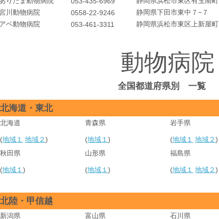
ありたま動物病院
静岡県浜松市東区有玉南町
053-435-6969
宮川動物病院
静岡県下田市東中７−７
0558-22-9246
アベ動物病院
静岡県浜松市東区上新屋町
053-461-3311
動物病院
全国都道府県別 一覧
北海道・東北
北海道
青森県
岩手県
(
地域１
地域２
)
(
地域１
)
(
地域１
地域２
)
秋田県
山形県
福島県
(
地域１
)
(
地域１
)
(
地域１
地域２
)
北陸・甲信越
新潟県
富山県
石川県