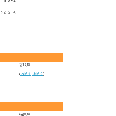
４８５−１
２００−６
宮城県
(
地域１
地域２
)
福井県