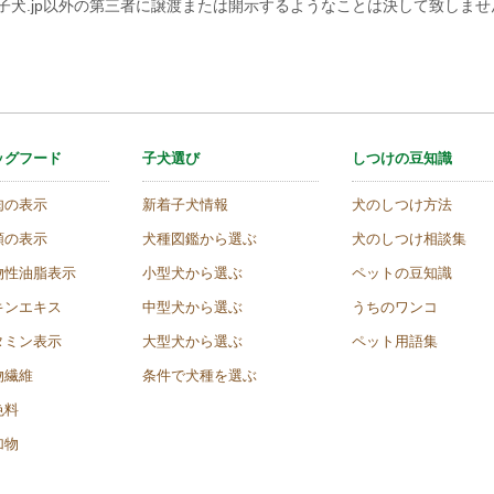
子犬.jp以外の第三者に譲渡または開示するようなことは決して致しま
ッグフード
子犬選び
しつけの豆知識
肉の表示
新着子犬情報
犬のしつけ方法
類の表示
犬種図鑑から選ぶ
犬のしつけ相談集
物性油脂表示
小型犬から選ぶ
ペットの豆知識
キンエキス
中型犬から選ぶ
うちのワンコ
タミン表示
大型犬から選ぶ
ペット用語集
物繊維
条件で犬種を選ぶ
色料
加物