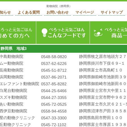
動物病院（静岡県）
知らせ
よくある質問
お問い合わせ
マイページ
サイトマップ
ージ
初めての方へ
ぺろっと元気ごはん
静岡県 地域3
中島動物病院
静岡県牧之原市地頭方２７
0548-58-0820
ムー動物病院
静岡県掛川市下俣６９−１
0537-62-6226
岳南動物病院
静岡県富士市高島町１０
0545-51-8712
浜岡動物病院
静岡県御前崎市池新田３９
0537-86-2071
エレファント動物病院
静岡県御前崎市池新田６０
0537-85-8282
白尾台動物病院
静岡県富士宮市大中里１１
0544-25-6466
スズキ動物病院
静岡県富士宮市野中９６２
0544-27-3355
あい動物病院
静岡県富士市久沢６２１−
0545-72-0525
西伊豆動物病院
静岡県沼津市戸田３８５８
0558-94-4558
星の動物クリニック
静岡県島田市野田１００
0547-33-3300
丘動物クリニック
静岡県富士市厚原１９３８
0545-72-1102