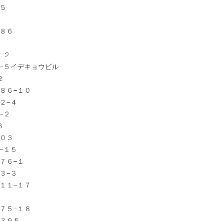
５
８６
−２
−５イデキョウビル
２
８６−１０
２−４
−２
３
０３
−１５
７６−１
３−３
１１−１７
７５−１８
３９５